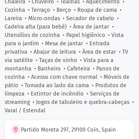
Chaleira
• Chuveiro
• Toalhas
• Aquecimento
•
Cozinha
• Terraço
• Berço
• Roupa de cama
•
Lareira
• Micro‑ondas
• Secador de cabelo
•
Cadeira alta (para bebê)
• Área de jantar
•
Utensílios de cozinha
• Papel higiênico
• Vista
para o jardim
• Mesa de jantar
• Entrada
privativa
• Abajur de leitura
• Área de estar
• TV
via satélite
• Taças de vinho
• Vista para a
montanha
• Banheiro
• Cafeteira
• Panos de
cozinha
• Acesso com chave normal
• Móveis de
pátio
• Tomada ao lado da cama
• Produtos de
limpeza
• Extintor de incêndio
• Serviços de
streaming
• Jogos de tabuleiro e quebra‑cabeças
•
Varal / Estendal
Partido Moreta 297, 29100 Coín, Spain