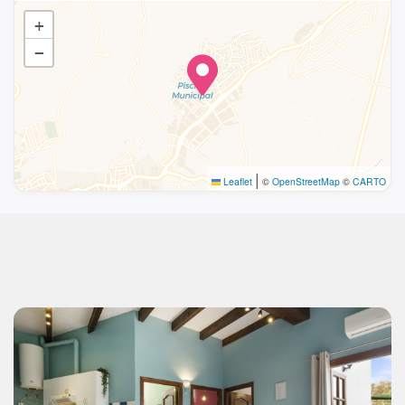
+
−
|
Leaflet
©
OpenStreetMap
©
CARTO