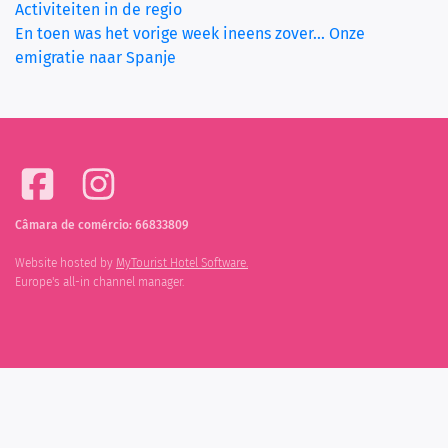
Activiteiten in de regio
En toen was het vorige week ineens zover... Onze
emigratie naar Spanje
Câmara de comércio: 66833809
Website hosted by
MyTourist Hotel Software.
Europe's all-in channel manager.