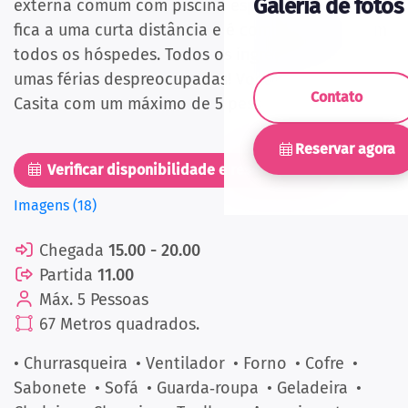
Galeria de fotos
externa comum com piscina espaçosa (cercada)
fica a uma curta distância e é compartilhada com
todos os hóspedes. Todos os ingredientes para
umas férias despreocupadas! Você pode ficar na
Contato
Casita com um máximo de 5 pessoas.
Reservar agora
Verificar disponibilidade e reservar agora
Imagens (18)
Chegada
15.00 - 20.00
Partida
11.00
Máx. 5 Pessoas
67 Metros quadrados.
• Churrasqueira
• Ventilador
• Forno
• Cofre
•
Sabonete
• Sofá
• Guarda‑roupa
• Geladeira
•