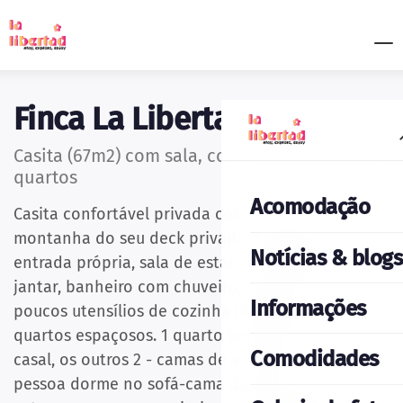
Finca La Libertad
Casita (67m2) com sala, cozinha, banheiro e 2
quartos
Acomodação
Casita confortável privada com vista para a
montanha do seu deck privado. Equipado com
Notícias & blogs
entrada própria, sala de estar com área de estar e
jantar, banheiro com chuveiro, cozinha com
Informações
poucos utensílios de cozinha (fogão de 2 bocas), 2
quartos espaçosos. 1 quarto tem uma cama de
Comodidades
casal, os outros 2 - camas de solteiro. A quinta
pessoa dorme no sofá-cama da sala. A área