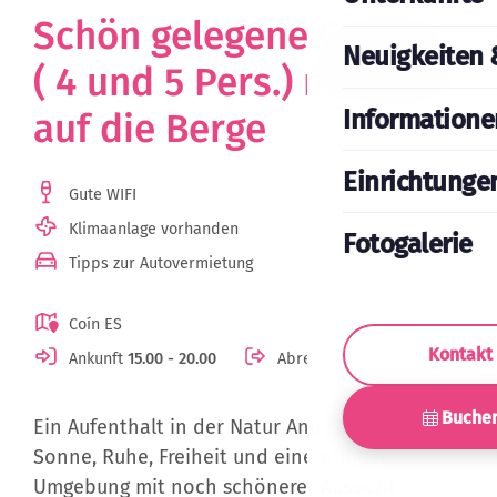
Schön gelegene Casitas
Neuigkeiten 
( 4 und 5 Pers.) mit Blick
Informatione
auf die Berge
Einrichtunge
Gute WIFI
Klimaanlage vorhanden
Fotogalerie
Tipps zur Autovermietung
Coín ES
Kontakt
Ankunft
15.00 - 20.00
Abreise
11.00
Buche
Ein Aufenthalt in der Natur Andalusiens,
Sonne, Ruhe, Freiheit und eine wunderschöne
Umgebung mit noch schönerer Aussicht
genießen…. und doch nah an allem, was