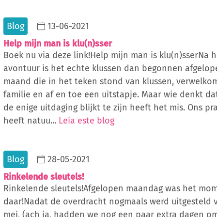
Blog
13-06-2021
Help mijn man is klu(n)sser
Boek nu via deze link!Help mijn man is klu(n)sserNa 
avontuur is het echte klussen dan begonnen afgelo
maand die in het teken stond van klussen, verwelko
familie en af en toe een uitstapje. Maar wie denkt d
de enige uitdaging blijkt te zijn heeft het mis. Ons pr
heeft natuu...
Leia este blog
Blog
28-05-2021
Rinkelende sleutels!
Rinkelende sleutels!Afgelopen maandag was het mo
daar!Nadat de overdracht nogmaals werd uitgesteld 
mei, (ach ja, hadden we nog een paar extra dagen o