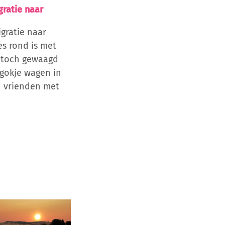
gratie naar
igratie naar
es rond is met
e toch gewaagd
 gokje wagen in
n vrienden met