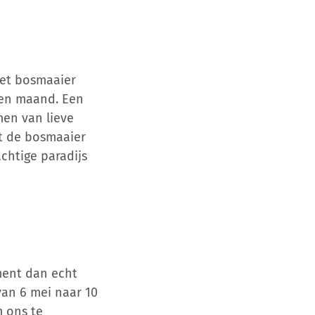
het bosmaaier
pen maand. Een
men van lieve
at de bosmaaier
achtige paradijs
ment dan echt
van 6 mei naar 10
m ons te