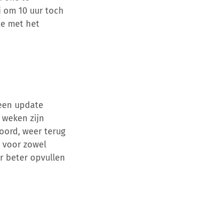
i om 10 uur toch
te met het
 een update
 weken zijn
ord, weer terug
 voor zowel
ar beter opvullen