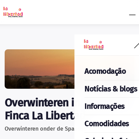
Acomodação
Notícias & blogs
Overwinteren in Spanje bij
Informações
Finca La Libertad
Comodidades
Overwinteren onder de Spaanse zon