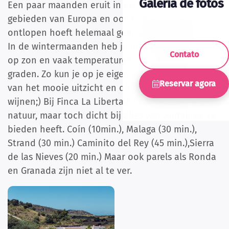
Galeria de fotos
Een paar maanden eruit in een van de mooiste
gebieden van Europa en ook nog eens de winter
ontlopen hoeft helemaal geen groot gedoe te zijn.
In de wintermaanden heb je hier het meeste kans
Contato
op zon en vaak temperaturen van rond de 20
graden. Zo kun je op je eigen terrasje genieten
Reservar agora
van het mooie uitzicht en die heerlijke Spaanse
wijnen;) Bij Finca La Libertad zit je midden in de
natuur, maar toch dicht bij alles wat Andalusië te
bieden heeft. Coín (10min.), Malaga (30 min.),
Strand (30 min.) Caminito del Rey (45 min.),Sierra
de las Nieves (20 min.) Maar ook parels als Ronda
en Granada zijn niet al te ver.