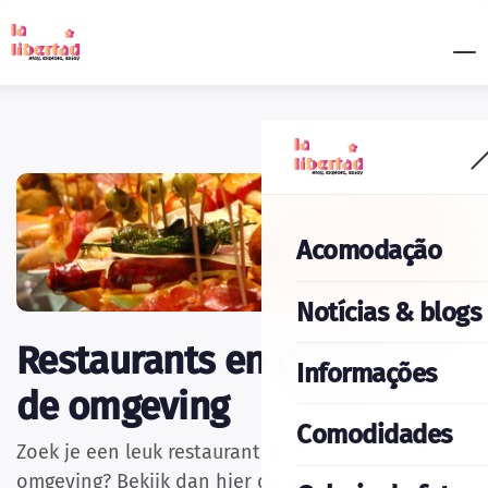
Acomodação
Notícias & blogs
Restaurants en uitgaan in
Informações
de omgeving
Comodidades
Zoek je een leuk restaurant of terrasje in de
omgeving? Bekijk dan hier de lijst met onze tips