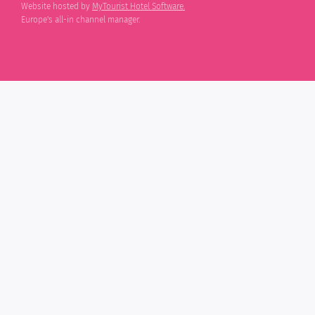
Website hosted by
MyTourist Hotel Software.
Europe's all-in channel manager.