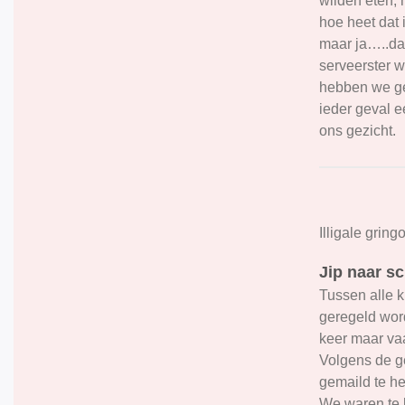
wilden eten,
hoe heet dat 
maar ja…..dat
serveerster 
hebben we ge
ieder geval e
ons gezicht.
Illigale gring
Jip naar s
Tussen alle 
geregeld word
keer maar vaa
Volgens de g
gemaild te he
We waren te l