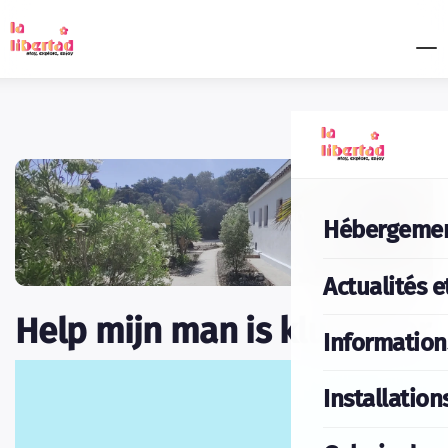
Hébergeme
Actualités e
Help mijn man is klu(n)sser
Information
Installation