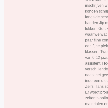
inschrijven w
konden schri
langs de scho
hadden Jip m
lukken. Geluk
waar we wat 
paar fijne co
een fijne ple
klassen. Twee
van 6-12 jaar
assistent. Ho
verschillende
naast het ge
iedereen die J
Zelfs Hans zo
Er wordt proj
zelfontplooii
materialen en