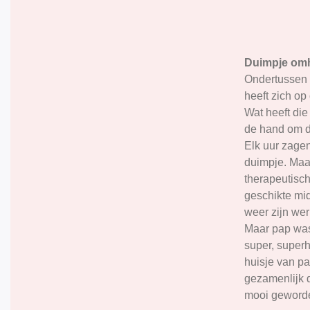
Duimpje om
Ondertussen 
heeft zich op 
Wat heeft die
de hand om d
Elk uur zagen
duimpje. Maa
therapeutisc
geschikte mid
weer zijn we
Maar pap was
super, superh
huisje van p
gezamenlijk d
mooi geword