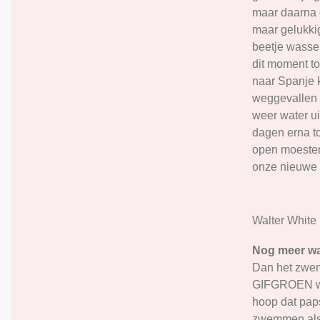
maar daarna 
maar gelukk
beetje wasse
dit moment t
naar Spanje 
weggevallen 
weer water ui
dagen erna t
open moesten 
onze nieuwe 
Walter White i
Nog meer wa
Dan het zwem
GIFGROEN wa
hoop dat pap
zwemmen als 