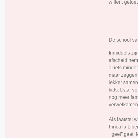
willen, getoe
De school van
Inmiddels zi
afscheid nem
al iets minde
maar zeggen 
lekker samen 
kids. Daar v
nog meer fam
verwelkomen
Als laatste: 
Finca la Lib
“ geel” gaat