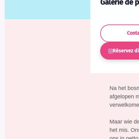
Galerie de 
Cont
Réservez d
Na het bosm
afgelopen m
verwelkomen 
Maar wie den
het mis. On
ons in petto