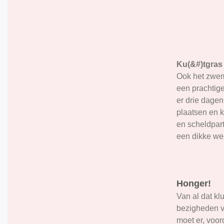
Ku(&#)tgras
Ook het zwem
een prachtig
er drie dagen
plaatsen en k
en scheldpart
een dikke we
Honger!
Van al dat kl
bezigheden v
moet er, voor