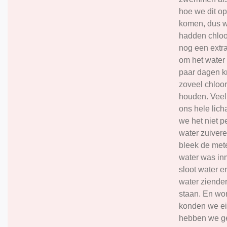
hoe we dit o
komen, dus w
hadden chloo
nog een extr
om het water
paar dagen k
zoveel chloor
houden. Veel,
ons hele lic
we het niet p
water zuiver
bleek de met
water was in
sloot water e
water ziender
staan. En wo
konden we ei
hebben we ge