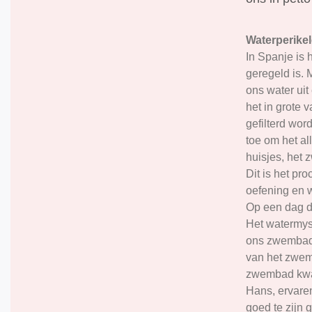
Waterperike
In Spanje is 
geregeld is.
ons water ui
het in grote 
gefilterd wor
toe om het al
huisjes, het
Dit is het pr
oefening en w
Op een dag dr
Het watermys
ons zwembadw
van het zwem
zwembad kwam
Hans, ervaren
goed te zijn