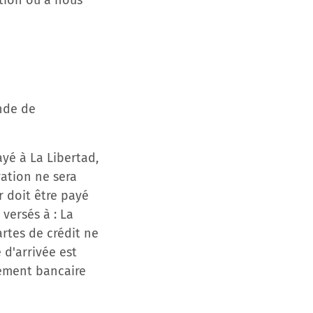
ation ou à nous
ande de
ayé à La Libertad,
vation ne sera
 doit être payé
 versés à : La
artes de crédit ne
 d'arrivée est
irement bancaire