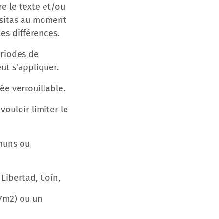
re le texte et/ou
casitas au moment
les différences.
ériodes de
ut s'appliquer.
ée verrouillable.
ouloir limiter le
mmuns ou
 Libertad, Coín,
57m2) ou un