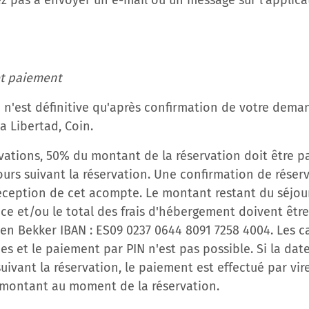
tez pas à envoyer un e-mail ou un message sur l'applic
et paiement
on n'est définitive qu'après confirmation de votre dem
a Libertad, Coin.
rvations, 50% du montant de la réservation doit être p
ours suivant la réservation. Une confirmation de réser
éception de cet acompte. Le montant restant du séjour
ance et/ou le total des frais d'hébergement doivent être
den Bekker IBAN : ES09 0237 0644 8091 7258 4004. Les c
s et le paiement par PIN n'est pas possible. Si la date
suivant la réservation, le paiement est effectué par v
u montant au moment de la réservation.