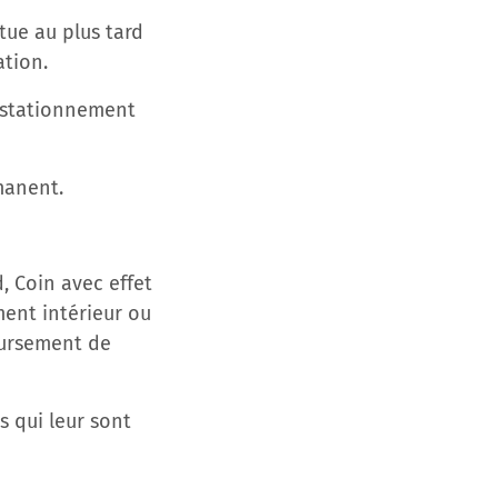
tue au plus tard
ation.
e stationnement
manent.
d, Coin avec effet
ment intérieur ou
oursement de
s qui leur sont