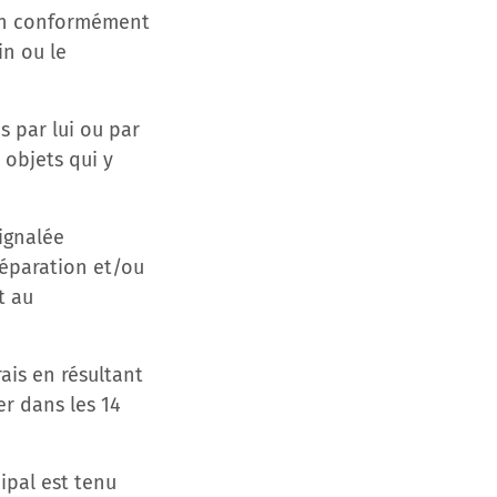
Coin conformément
in ou le
 par lui ou par
objets qui y
ignalée
réparation et/ou
t au
rais en résultant
er dans les 14
cipal est tenu