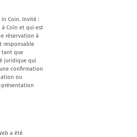
n Coin. Invité :
 à Coín et qui est
ne réservation à
est responsable
n tant que
é juridique qui
: une confirmation
cation ou
n-présentation
 Web a été